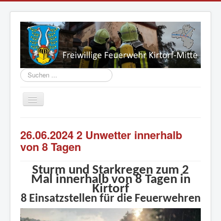
Suchen
...
Navigation
an/aus
Aktuelles
26.06.2024 2 Unwetter innerhalb
Vorstand
von 8 Tagen
Einsatzabteilung
Sturm und Starkregen zum 2
Jugend
Mal innerhalb von 8 Tagen in
Kirtorf
Fahrzeuge
8 Einsatzstellen für die Feuerwehren
Geschichte