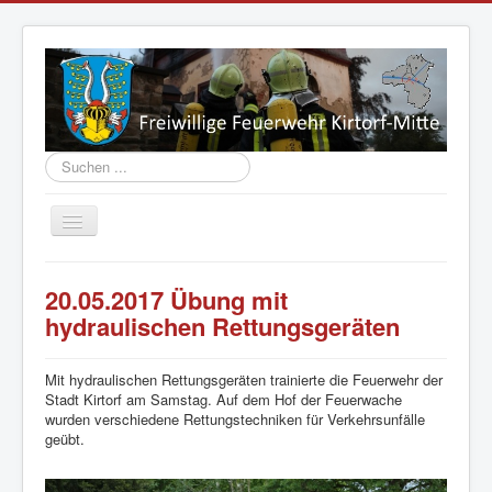
Suchen
...
Navigation
an/aus
Aktuelles
20.05.2017 Übung mit
Vorstand
hydraulischen Rettungsgeräten
Einsatzabteilung
Mit hydraulischen Rettungsgeräten trainierte die Feuerwehr der
Jugend
Stadt Kirtorf am Samstag. Auf dem Hof der Feuerwache
wurden verschiedene Rettungstechniken für Verkehrsunfälle
Fahrzeuge
geübt.
Geschichte