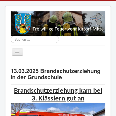
Suchen
...
Navigation
an/aus
Aktuelles
13.03.2025 Brandschutzerziehung
Vorstand
in der Grundschule
Einsatzabteilung
Brandschutzerziehung kam bei
Jugend
3. Klässlern gut an
Fahrzeuge
Geschichte