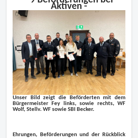
- 9 Beförderungen bei
Mitglied werden
Aktiven -
Übungspläne
Impressum und Datenschutz
Unser Bild zeigt die Beförderten mit dem
Bürgermeister Fey links, sowie rechts, WF
Wolf, Stellv. WF sowie SBI Becker.
Ehrungen, Beförderungen und der Rückblick