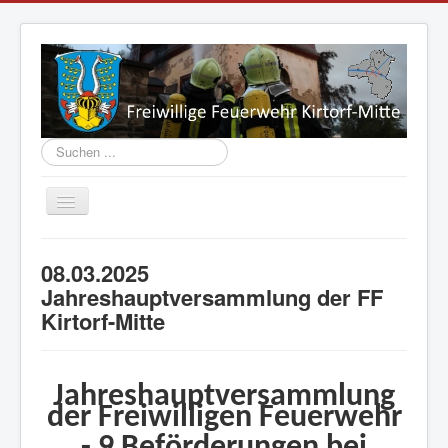
Suchen
...
Navigation
an/aus
Aktuelles
08.03.2025
Vorstand
Jahreshauptversammlung der FF
Kirtorf-Mitte
Einsatzabteilung
Jugend
Fahrzeuge
Jahreshauptversammlung
der Freiwilligen Feuerwehr
Geschichte